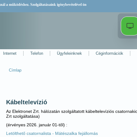
sznál a működéshez. Szolgáltatásaink igénybevételével ön
Internet
Telefon
Ügyfeleinknek
Céginformációk
Címlap
Jelenlegi hely
Kábeltelevízió
Az Elektronet Zrt. hálózatán szolgáltatott kábeltelevíziós csatorna
Zrt szolgáltatása)
(érvényes 2026. január 01-től) :
Letölthető csatornalista - Mátészalka fejállomás