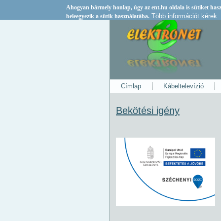
Ahogyan bármely honlap, úgy az
ent.hu
oldala is sütiket ha
Több információt kérek
beleegyezik a sütik használatába.
Címlap
Kábeltelevízió
Bekötési igény