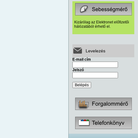
Kizárólag az Elektronet előfizetői
hálózatából érhető el.
Levelezés
E-mail cím
Jelszó