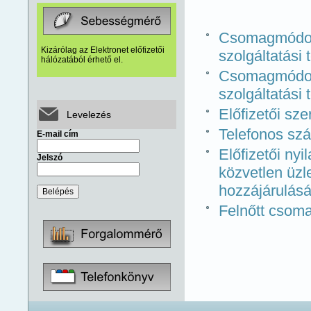
Csomagmódosí
Kizárólag az Elektronet előfizetői
szolgáltatási 
hálózatából érhető el.
Csomagmódosí
szolgáltatási 
Előfizetői sz
Levelezés
Telefonos sz
E-mail cím
Előfizetői nyi
Jelszó
közvetlen üzl
hozzájárulás
Felnőtt csoma