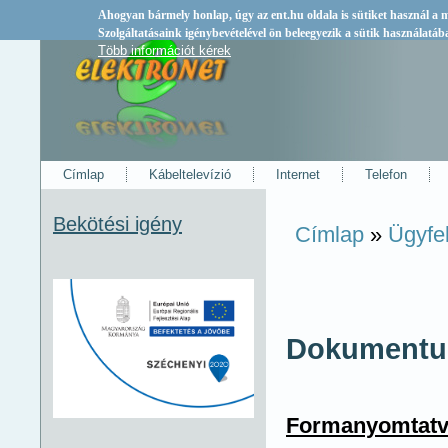
Ahogyan bármely honlap, úgy az
ent.hu
oldala is sütiket használ a
Szolgáltatásaink igénybevételével ön beleegyezik a sütik használatáb
Több információt kérek
Címlap
Kábeltelevízió
Internet
Telefon
Bekötési igény
Címlap
»
Ügyfe
Jelenlegi hely
Dokumentu
Formanyomtatv