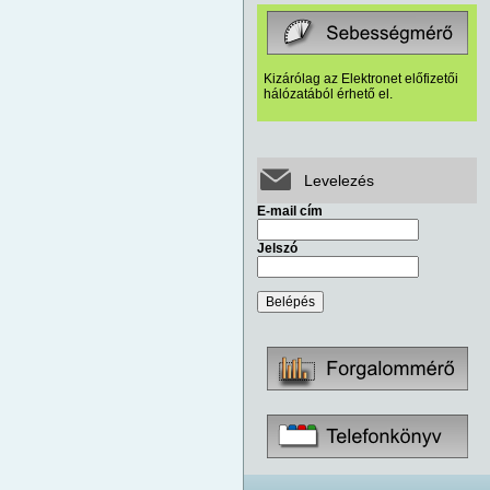
Kizárólag az Elektronet előfizetői
hálózatából érhető el.
Levelezés
E-mail cím
Jelszó