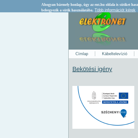
Ahogyan bármely honlap, úgy az
ent.hu
oldala is sütiket ha
Több információt kérek
beleegyezik a sütik használatába.
Címlap
Kábeltelevízió
Bekötési igény