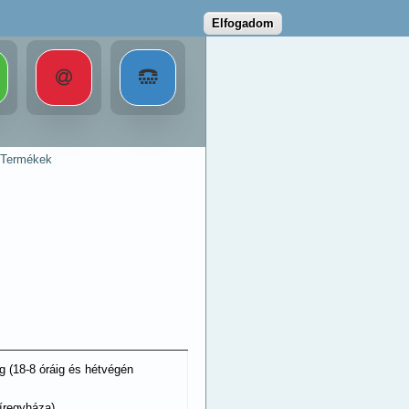
Elfogadom
Termékek
ig (18-8 óráig és hétvégén
íregyháza)