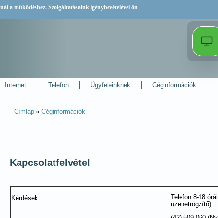
sznál a működéshez. Szolgáltatásaink igénybevételével ön
Internet
Telefon
Ügyfeleinknek
Céginformációk
Címlap
»
Céginformációk
Jelenlegi hely
Kapcsolatfelvétel
Telefon 8-18 órá
Kérdések
üzenetrögzítő):
(42) 509-060 (Ny