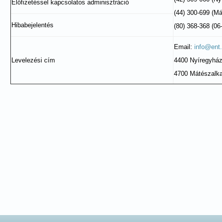
Előfizetéssel kapcsolatos adminisztráció
(44) 300-699 (Má
Hibabejelentés
(80) 368-368 (0
Email:
info@ent
Levelezési cím
4400 Nyíregyház
4700 Mátészalka