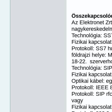
Összekapcsolódá
Az Elektronet Zrt
nagykereskedelmi 
Technológia: SS
Fizikai kapcsola
Protokoll: SS7 h
földrajzi helye:
18-22. szerverho
Technológia: SI
Fizikai kapcsola
Optikai kábel: e
Protokoll: IEEE 
Protokoll: SIP rf
vagy
Fizikai kapcsola