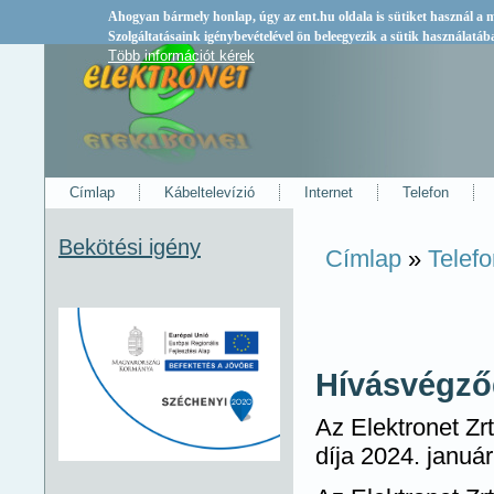
Ahogyan bármely honlap, úgy az
ent.hu
oldala is sütiket használ a
Szolgáltatásaink igénybevételével ön beleegyezik a sütik használatáb
Több információt kérek
Címlap
Kábeltelevízió
Internet
Telefon
Bekötési igény
Címlap
»
Telef
Jelenlegi hely
Hívásvégződ
Az Elektronet Zr
díja 2024. január 