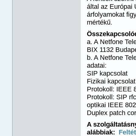
által az Európai
árfolyamokat fig
mértékű.
Összekapcsolódá
a. A Netfone Tel
BIX 1132 Budape
b. A Netfone Tel
adatai:
SIP kapcsolat
Fizikai kapcsola
Protokoll: IEEE 
Protokoll: SIP rf
optikai IEEE 80
Duplex patch co
A szolgáltatásny
alábbiak:
Felté