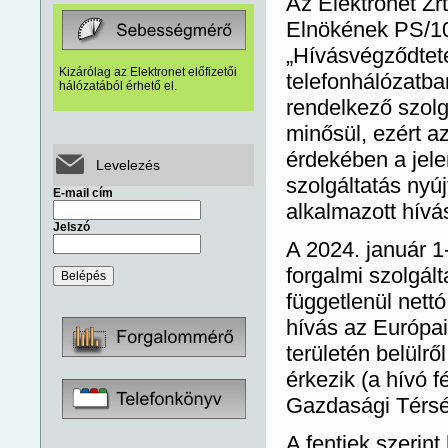
Az Elektronet Zr
Elnökének PS/10
„Hívásvégződteté
Kizárólag az Elektronet előfizetői
telefonhálózatba
hálózatából érhető el.
rendelkező szolg
minősül, ezért az
érdekében a jele
Levelezés
szolgáltatás nyúj
E-mail cím
alkalmazott hívás
Jelszó
A 2024. január 1
forgalmi szolgál
függetlenül nett
hívás az Európai
területén belülről
érkezik (a hívó
Gazdasági Térsé
A fentiek szerin