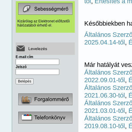
től
,
Értesítés a 
Kizárólag az Elektronet előfizetői
Későbbiekben ha
hálózatából érhető el.
Általános Szerző
2025.04.14-től
,
É
Levelezés
E-mail cím
Már hatályát ves
Jelszó
Általános Szerző
2022.09.01-től
,
É
Általános Szerző
2021.06.30-tól
,
É
Általános Szerző
2021.03.01-től
,
É
Általános Szerző
2019.08.10-től
,
É