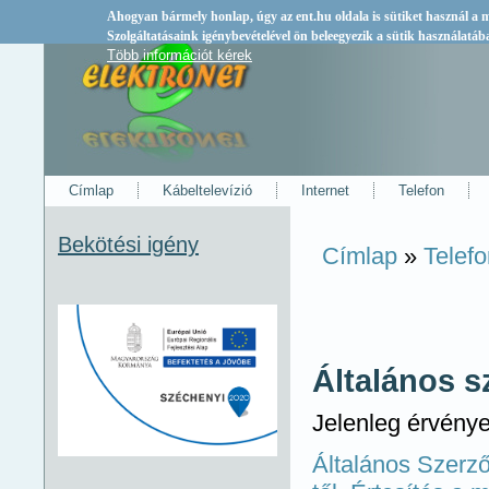
Ahogyan bármely honlap, úgy az
ent.hu
oldala is sütiket használ a
Szolgáltatásaink igénybevételével ön beleegyezik a sütik használatáb
Több információt kérek
Címlap
Kábeltelevízió
Internet
Telefon
Bekötési igény
Címlap
»
Telef
Jelenlegi hely
Általános s
Jelenleg érvény
Általános Szerző