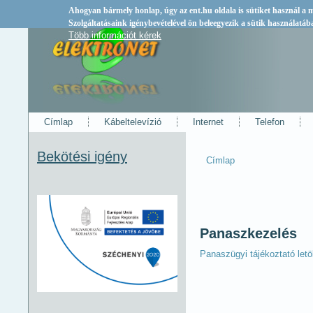
Ahogyan bármely honlap, úgy az
ent.hu
oldala is sütiket használ a
Szolgáltatásaink igénybevételével ön beleegyezik a sütik használatáb
Több információt kérek
Címlap
Kábeltelevízió
Internet
Telefon
Bekötési igény
Címlap
Jelenlegi hely
Panaszkezelés
Panaszügyi tájékoztató let