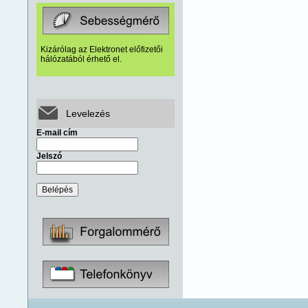
Kizárólag az Elektronet előfizetői
hálózatából érhető el.
Levelezés
E-mail cím
Jelszó