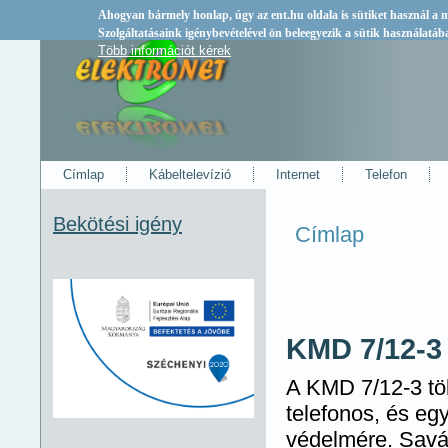
Ahogyan bármely honlap, úgy az
ent.hu
oldala is sütiket használ a
Szolgáltatásaink igénybevételével ön beleegyezik a sütik használatáb
Több információt kérek
Címlap
Kábeltelevízió
Internet
Telefon
Bekötési igény
Címlap
Jelenlegi hely
KMD 7/12-3
A KMD 7/12-3 tö
telefonos, és eg
védelmére. Savá